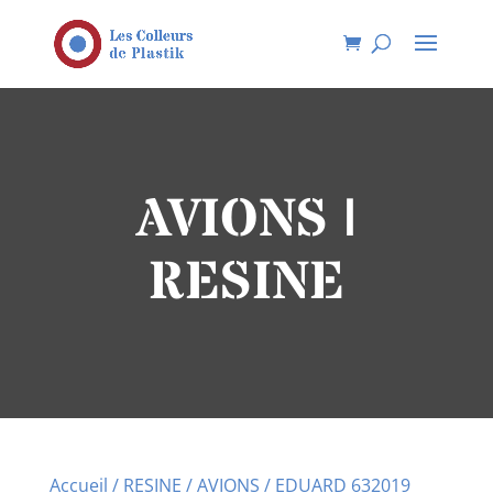
AVIONS |
RESINE
Accueil
/
RESINE
/
AVIONS
/ EDUARD 632019