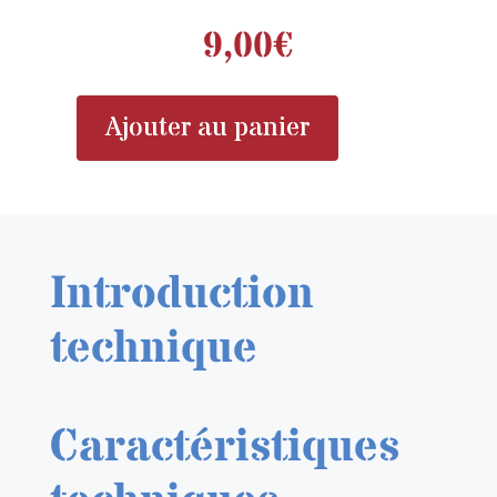
9,00
€
Ajouter au panier
quantité
de
EDUARD
632019
ROUES
Introduction
POUR
F4U-
technique
1
1/32
Caractéristiques