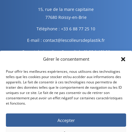
15, rue de la mare capitaine
77680 Roissy-en-Brie
Téléphone : +33 6 88 77 25 10
E-mail : contact@lescolleursdeplastik.fr
Ouvert du Lundi au Samedi de 9h00 à 19h00
Gérer le consentement
Informations légales
Pour offrir les meilleures expériences, nous utilisons des technologies
telles que les cookies pour stocker et/ou accéder aux informations des
appareils. Le fait de consentir à ces technologies nous permettra de
traiter des données telles que le comportement de navigation ou les ID
Mentions légales
uniques sur ce site. Le fait de ne pas consentir ou de retirer son
consentement peut avoir un effet négatif sur certaines caractéristiques
Politique de confidentialité
et fonctions.
Politique de cookies
Accepter
CGV – CGU