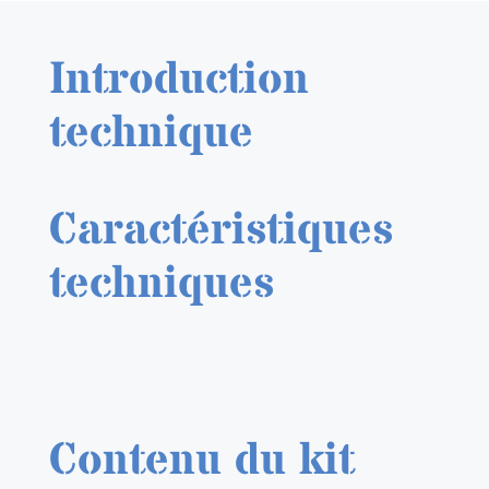
491091
He
Introduction
111Z
radio
technique
compartment
1/48
Caractéristiques
techniques
Contenu du kit