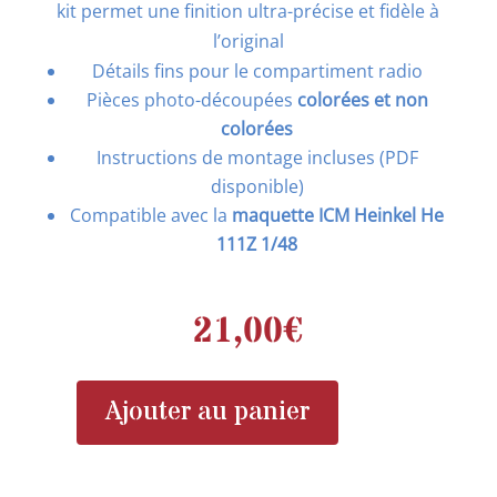
kit permet une finition ultra-précise et fidèle à
l’original
Détails fins pour le compartiment radio
Pièces photo-découpées
colorées et non
colorées
Instructions de montage incluses (PDF
disponible)
Compatible avec la
maquette ICM Heinkel He
111Z 1/48
21,00
€
Ajouter au panier
quantité
de
EDUARD