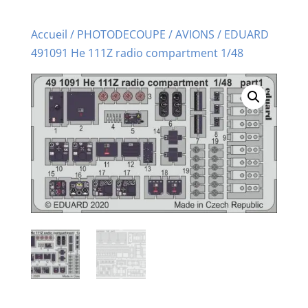
Accueil
/
PHOTODECOUPE
/
AVIONS
/ EDUARD
491091 He 111Z radio compartment 1/48