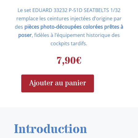
Le set EDUARD 33232 P-51D SEATBELTS 1/32
remplace les ceintures injectées d’origine par
des
pièces photo‑découpées colorées prêtes à
poser
, fidèles à l’équipement historique des
cockpits tardifs.
7,90
€
Ajouter au panier
quantité
de
EDUARD
33232
P-
Introduction
51D
INTERIOR