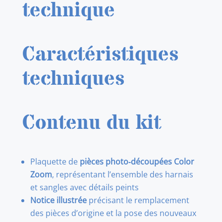
technique
LATE
SER.
20-
Caractéristiques
35
SEATBELTS
techniques
STEEL
1/32
(TAMIYA)
Contenu du kit
Plaquette de
pièces photo‑découpées Color
Zoom
, représentant l’ensemble des harnais
et sangles avec détails peints
Notice illustrée
précisant le remplacement
des pièces d’origine et la pose des nouveaux