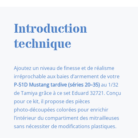
EDUARD
32721
P-
Introduction
51D
GUN
technique
BAY
LATE
1/32
Ajoutez un niveau de finesse et de réalisme
(TAMIYA)
irréprochable aux baies d’armement de votre
P‑51D Mustang tardive (séries 20–35)
au 1/32
de Tamiya grâce à ce set Eduard 32721. Conçu
pour ce kit, il propose des pièces
photo‑découpées colorées pour enrichir
l’intérieur du compartiment des mitrailleuses
sans nécessiter de modifications plastiques.