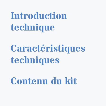
ESP48244
Mc
Introduction
Donnell
F-
technique
101
Voodoo
1/48
Caractéristiques
techniques
Contenu du kit