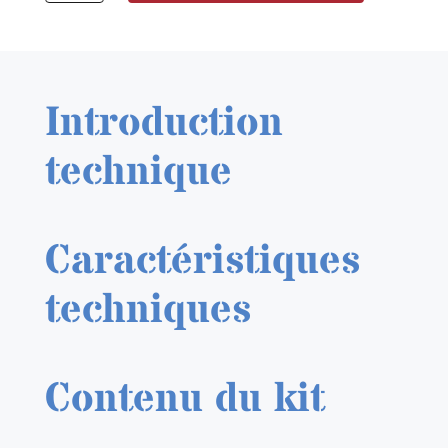
AK
RC817
Blue
RAL
Introduction
5001
17
technique
ml.
Caractéristiques
techniques
Contenu du kit