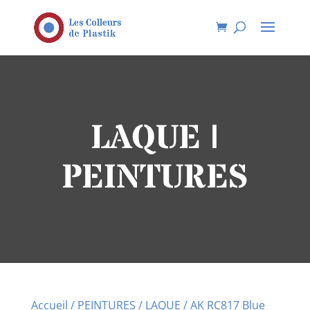
LAQUE |
PEINTURES
Accueil
/
PEINTURES
/
LAQUE
/ AK RC817 Blue