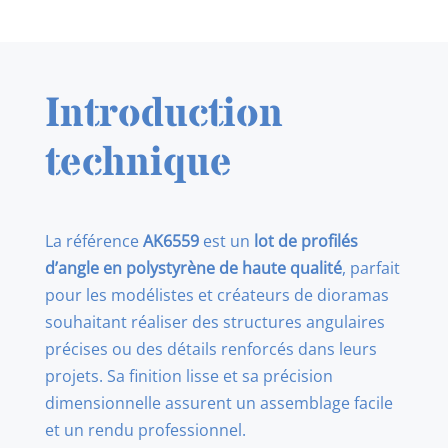
AK6559
Angle
1.50
x
Introduction
1.50
x
technique
350mm
La référence
AK6559
est un
lot de profilés
d’angle en polystyrène de haute qualité
, parfait
pour les modélistes et créateurs de dioramas
souhaitant réaliser des structures angulaires
précises ou des détails renforcés dans leurs
projets. Sa finition lisse et sa précision
dimensionnelle assurent un assemblage facile
et un rendu professionnel.