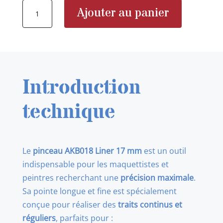
quantité
Ajouter au panier
de
AKB018
SYNTHETIC
BRUSH
-
Introduction
LINER
17mm
technique
Le
pinceau AKB018 Liner 17 mm
est un outil
indispensable pour les maquettistes et
peintres recherchant une
précision maximale
.
Sa pointe longue et fine est spécialement
conçue pour réaliser des
traits continus et
réguliers
, parfaits pour :