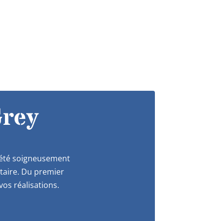
rey
a été soigneusement
itaire. Du premier
os réalisations.