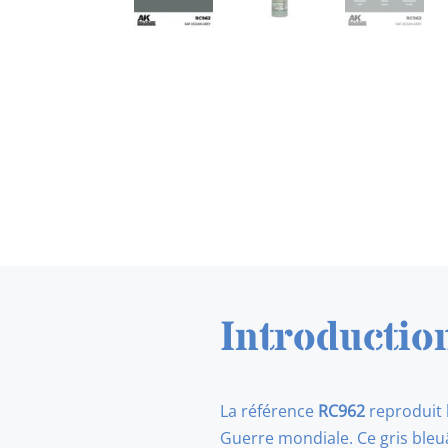
Introductio
La référence
RC962
reproduit 
Guerre mondiale. Ce gris bleu