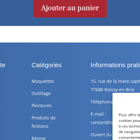
Ajouter au panier
te
Catégories
Informations prat
Maquettes
15, rue de la mare capi
77680 Roissy-en-Brie
Outillage
Téléphone : +33 6 88 77
Peintures
E-mail :
Pour offrir 
Produits de
cookies pour
contact@lescolleursdepl
finitions
à ces techn
de navigatio
Ouvert du Lundi au Sa
consentement
Résine