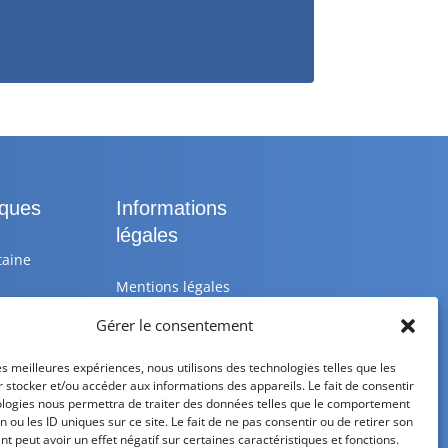
iques
Informations
légales
taine
Mentions légales
Gérer le consentement
 25 10
Politique de
confidentialité
les meilleures expériences, nous utilisons des technologies telles que les
 stocker et/ou accéder aux informations des appareils. Le fait de consentir
astik.fr
Politique de cookies
ologies nous permettra de traiter des données telles que le comportement
n ou les ID uniques sur ce site. Le fait de ne pas consentir ou de retirer son
medi de
CGV – CGU
 peut avoir un effet négatif sur certaines caractéristiques et fonctions.