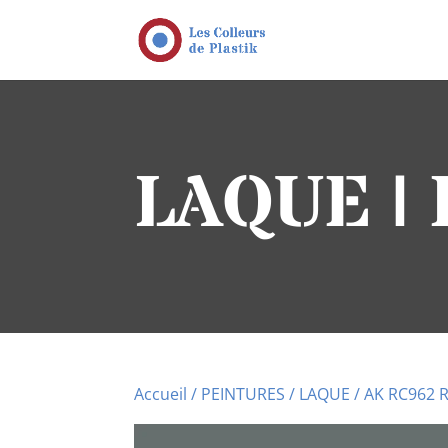
LAQUE |
Accueil
/
PEINTURES
/
LAQUE
/ AK RC962 