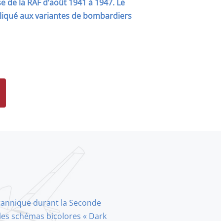
e de la RAF d’août 1941 à 1947. Le
liqué aux variantes de bombardiers
britannique durant la Seconde
les schémas bicolores « Dark