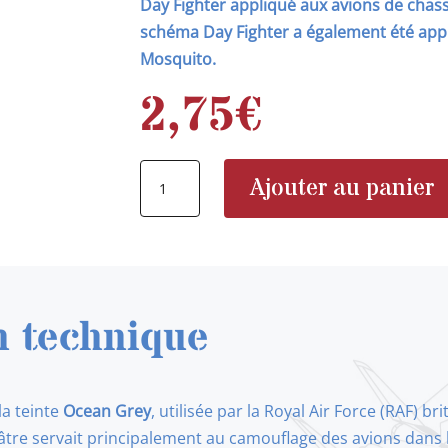
Day Fighter appliqué aux avions de chass
schéma Day Fighter a également été app
Mosquito.
2,75
€
quantité
Ajouter au panier
de
AK
RC962
RAF
Ocean
n technique
Grey
la teinte
Ocean Grey
, utilisée par la Royal Air Force (RAF) 
âtre servait principalement au camouflage des avions dans 