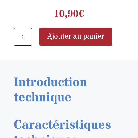
10,90
€
quantité
Ajouter au panier
de
AK
AK9162
HG
ANGLED
Introduction
TWEEZERS
02
technique
Caractéristiques