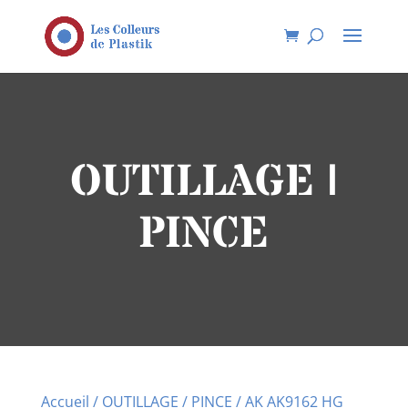
OUTILLAGE |
PINCE
Accueil
/
OUTILLAGE
/
PINCE
/ AK AK9162 HG