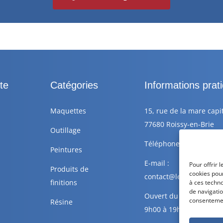
te
Catégories
Informations prat
Maquettes
15, rue de la mare capi
77680 Roissy-en-Brie
Outillage
Téléphone : +33 6 88 77
Peintures
E-mail :
Pour offrir 
Produits de
cookies pour
contact@lescolleursdepl
finitions
à ces techn
de navigatio
Ouvert du Lundi au Sa
consentement
Résine
9h00 à 19h00