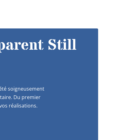
arent Still
a été soigneusement
itaire. Du premier
os réalisations.