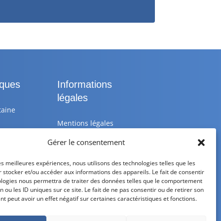
iques
Informations
légales
taine
Mentions légales
Gérer le consentement
 25 10
Politique de
confidentialité
les meilleures expériences, nous utilisons des technologies telles que les
 stocker et/ou accéder aux informations des appareils. Le fait de consentir
astik.fr
Politique de cookies
ologies nous permettra de traiter des données telles que le comportement
n ou les ID uniques sur ce site. Le fait de ne pas consentir ou de retirer son
medi de
CGV – CGU
 peut avoir un effet négatif sur certaines caractéristiques et fonctions.
Livraison et retour