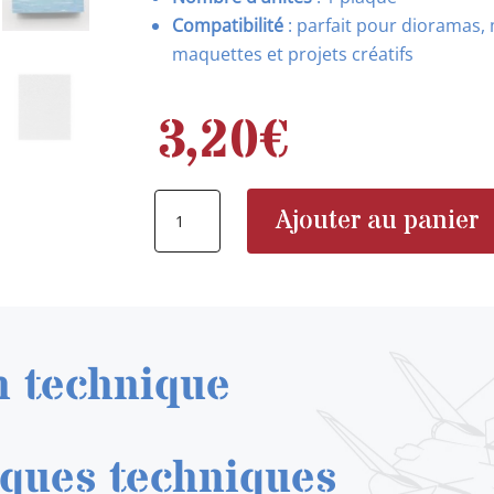
Compatibilité
: parfait pour dioramas, 
maquettes et projets créatifs
3,20
€
quantité
Ajouter au panier
de
AK
AK6583
Water
Sheet
n technique
Transparent
Still
Water
iques techniques