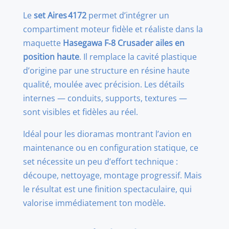
bay
Le
set Aires 4172
permet d’intégrer un
1/48
compartiment moteur fidèle et réaliste dans la
(for
maquette
Hasegawa F‑8 Crusader ailes en
raised
position haute
. Il remplace la cavité plastique
wing)
d’origine par une structure en résine haute
FOR
qualité, moulée avec précision. Les détails
HASEGAWA
internes — conduits, supports, textures —
sont visibles et fidèles au réel.
Idéal pour les dioramas montrant l’avion en
maintenance ou en configuration statique, ce
set nécessite un peu d’effort technique :
découpe, nettoyage, montage progressif. Mais
le résultat est une finition spectaculaire, qui
valorise immédiatement ton modèle.