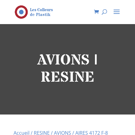
AVIONS |
RESINE
Accueil
/
RESINE
/
AVIONS
/ AIRES 4172 F-8