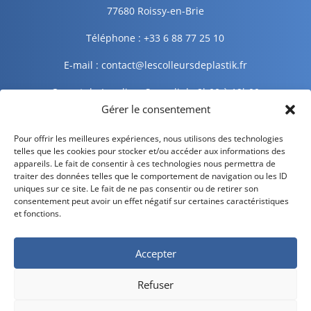
77680 Roissy-en-Brie
Téléphone : +33 6 88 77 25 10
E-mail : contact@lescolleursdeplastik.fr
Ouvert du Lundi au Samedi de 9h00 à 19h00
Gérer le consentement
Informations légales
Pour offrir les meilleures expériences, nous utilisons des technologies
telles que les cookies pour stocker et/ou accéder aux informations des
appareils. Le fait de consentir à ces technologies nous permettra de
traiter des données telles que le comportement de navigation ou les ID
Mentions légales
uniques sur ce site. Le fait de ne pas consentir ou de retirer son
consentement peut avoir un effet négatif sur certaines caractéristiques
Politique de confidentialité
et fonctions.
Politique de cookies
Accepter
CGV – CGU
Refuser
Livraison et retour