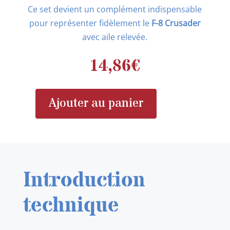
Ce set devient un complément indispensable
pour représenter fidèlement le
F-8 Crusader
avec aile relevée.
14,86
€
Ajouter au panier
quantité
de
AIRES
4172
F-
Introduction
8
Crusader
technique
Engine
duct